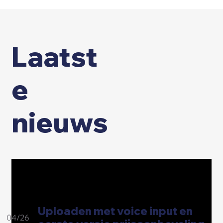
Laatst
e
nieuws
Uploaden met voice input en
04/26