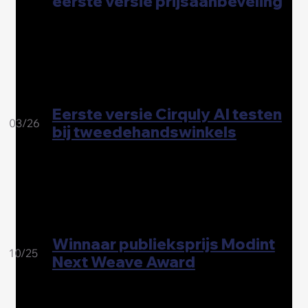
eerste versie prijsaanbeveling
Eerste versie Cirquly AI testen
03/26
bij tweedehandswinkels
Winnaar publieksprijs Modint
10/25
Next Weave Award