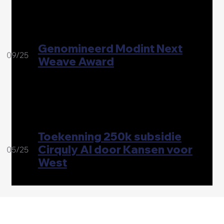
Genomineerd Modint Next
09/25
Weave Award
Toekenning 250k subsidie
Cirquly AI door Kansen voor
05/25
West