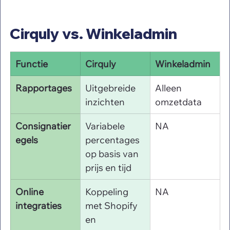
Cirquly vs. Winkeladmin
Functie
Cirquly
Winkeladmin
Rapportages
Uitgebreide 
Alleen 
inzichten
omzetdata
Consignatier
Variabele 
NA
egels
percentages 
op basis van 
prijs en tijd
Online 
Koppeling 
NA
integraties
met Shopify 
en 