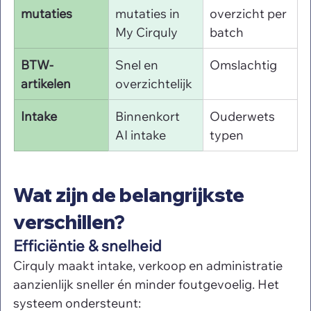
mutaties
mutaties in 
overzicht per 
My Cirquly
batch
BTW-
Snel en 
Omslachtig
artikelen
overzichtelijk
Intake
Binnenkort 
Ouderwets 
AI intake
typen
Wat zijn de belangrijkste 
verschillen?
Efficiëntie & snelheid
Cirquly maakt intake, verkoop en administratie 
aanzienlijk sneller én minder foutgevoelig. Het 
systeem ondersteunt: