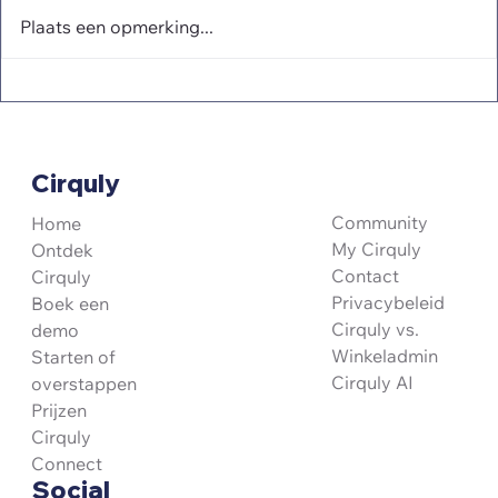
Plaats een opmerking...
Cirquly
"Als iets je alleen maar voordelen heeft,
waarom zou je dan wachten?"
Community
Home
My Cirquly
Ontdek
Contact
Cirquly
Privacybeleid
Boek een
Cirquly vs.
demo
Winkeladmin
Starten of
Cirquly AI
overstappen
Prijzen
Cirquly
Connect
Social