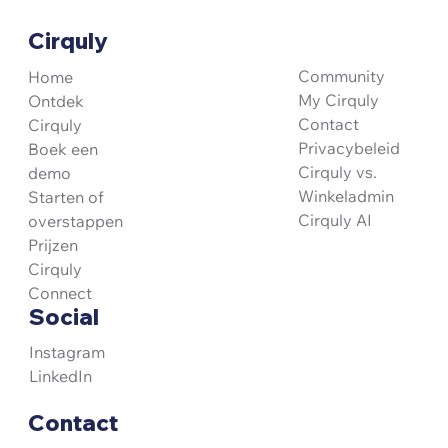
Cirquly
Cirquly of WinkelAdmin? Update februari
2026
Community
Home
My Cirquly
Ontdek
Contact
Cirquly
Privacybeleid
Boek een
Cirquly vs.
demo
Winkeladmin
Starten of
Cirquly AI
overstappen
Prijzen
Cirquly
Connect
Social
Instagram
LinkedIn
Contact